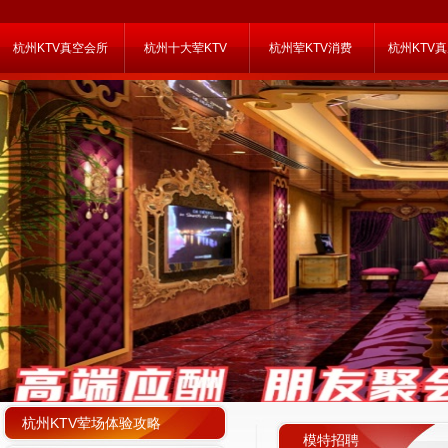
杭州KTV真空会所
杭州十大荤KTV
杭州荤KTV消费
杭州KTV
杭州KTV荤场体验攻略
模特招聘