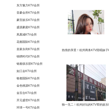
东方魅力KTV会所
音豪会所KTV会所
豪宫娱乐KTV会所
盛源豪庭KTV会所
凤凰城KTV会所
花都国际KTV会所
皇家永利KTV会所
热情的享受！杭州商务KTV陪唱妹子
锦绣时代KTV会所
铭都俱乐部KTV会所
如江会KTV会所
银都国际KTV会所
金色桃源KTV会所
金百合KTV会所
开元盛世KTV会所
独一无二！杭州好玩的KTV荤的娱乐
环球一号KTV会所