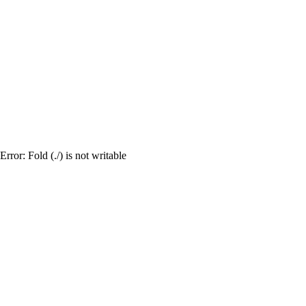
杭州荤的KTV夜总会
杭州KTV荤场攻略
杭州KTV
|
|
|
版权所有 Copyrigh
添加微信150 9999 7335免费咨
Error: Fold (./) is not writable