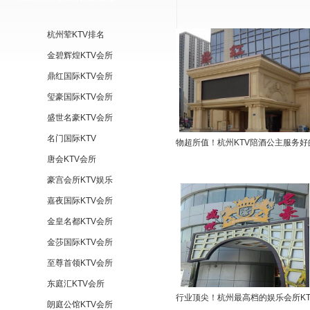
杭州荤KTV排名
金碧辉煌KTV会所
鼎红国际KTV会所
玺豪国际KTV会所
盛世名豪KTV会所
名门国际KTV
物超所值！杭州KTV陪酒公主服务好
唐会KTV会所
豪宫会所KTV娱乐
嘉夜国际KTV会所
金皇名都KTV会所
金莎国际KTV会所
至尊首领KTV会所
东庭汇KTV会所
行业顶尖！杭州最高档的娱乐会所KT
朗庭公馆KTV会所