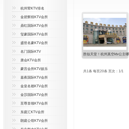
杭州荤KTV排名
金碧辉煌KTV会所
鼎红国际KTV会所
玺豪国际KTV会所
盛世名豪KTV会所
名门国际KTV
胜似天堂！杭州真空ktv公主
唐会KTV会所
豪宫会所KTV娱乐
共1条 每页20条 页次：1/1
嘉夜国际KTV会所
金皇名都KTV会所
金莎国际KTV会所
至尊首领KTV会所
东庭汇KTV会所
朗庭公馆KTV会所